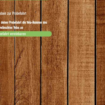
aben zur Probefahrt
 deiner Probefahrt die Velo-Nummer des
wünschten Velos an
befahrt vereinbaren