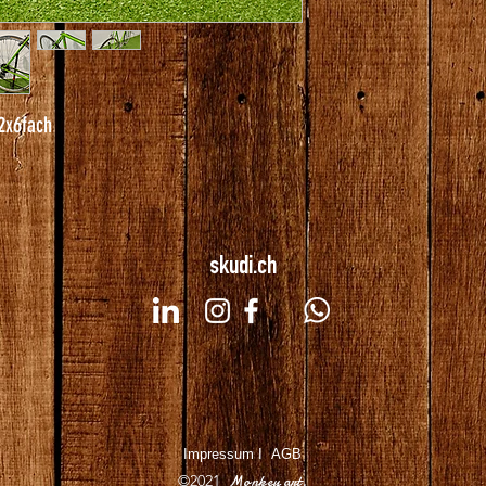
2x6fach
skudi.ch
Impressum
I
AGB
©2021
Monkey art.