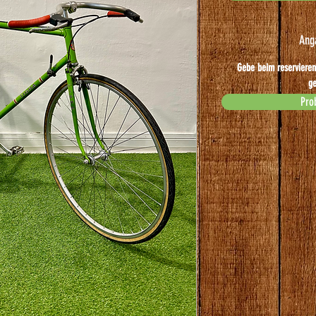
Ang
Gebe beim reservieren
ge
Pro