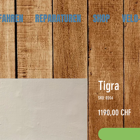
FAHREN
REPARATUREN
SHOP
VELO
Tigra
SKU: 0204
Pre
1190,00 CHF